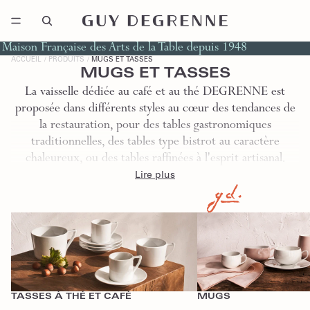
Maison Française des Arts de la Table depuis 1948
ACCUEIL
PRODUITS
MUGS ET TASSES
MUGS ET TASSES
La vaisselle dédiée au café et au thé DEGRENNE est
proposée dans différents styles au cœur des tendances de
la restauration, pour des tables gastronomiques
traditionnelles, des tables type bistrot au caractère
chaleureux, ou des tables raffinées à l'esprit artisanal.
Lire plus
Tasses à Thé et Café
Mugs
TASSES À THÉ ET CAFÉ
MUGS