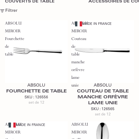
COUVERTS DE TABLE
ACCESSOIRES DE C
Filtrer
ABSOLU
ABSOLU
MADE IN FRANCE
MIROIR
MIROIR
Fourchette
Couteau
de
de
table
table
manche
orfèvre
Ajouter au devis
Ajouter au devis
lame
ABSOLU
unie
ABSOLU
FOURCHETTE DE TABLE
COUTEAU DE TABLE
MANCHE ORFÈVRE
SKU :
126556
set de 12
LAME UNIE
SKU :
126565
set de 12
ABSOLU
ABSOLU
MADE IN FRANCE
MIROIR
MIROIR