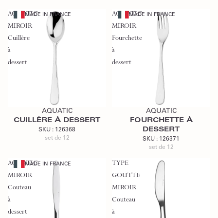
AQUATIC
AQUATIC
MADE IN FRANCE
MADE IN FRANCE
MIROIR
MIROIR
Cuillère
Fourchette
à
à
dessert
dessert
Ajouter au devis
Ajouter au devis
AQUATIC
AQUATIC
CUILLÈRE À DESSERT
FOURCHETTE À
DESSERT
SKU :
126368
set de 12
SKU :
126371
set de 12
AQUATIC
TYPE
MADE IN FRANCE
MIROIR
GOUTTE
Couteau
MIROIR
à
Couteau
dessert
à