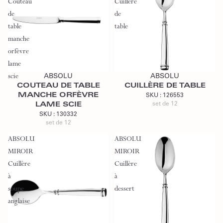
Couteau
Cuillère
de
de
table
table
manche
orfèvre
Ajouter au devis
Ajouter au devis
lame
scie
ABSOLU
ABSOLU
COUTEAU DE TABLE
CUILLÈRE DE TABLE
MANCHE ORFÈVRE
SKU :
126553
set de 12
LAME SCIE
SKU :
130332
set de 12
ABSOLU
ABSOLU
MIROIR
MIROIR
Cuillère
Cuillère
à
à
soupe
dessert
anglaise
Ajouter au devis
Ajouter au devis