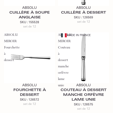
ABSOLU
ABSOLU
CUILLÈRE À SOUPE
CUILLÈRE À DESSERT
ANGLAISE
SKU :
126569
set de 12
SKU :
155528
set de 12
ABSOLU
ABSOLU
MADE IN FRANCE
MIROIR
MIROIR
Fourchette
Couteau
à
à
dessert
dessert
manche
orfèvre
Ajouter au devis
Ajouter au devis
lame
ABSOLU
unie
ABSOLU
FOURCHETTE À
COUTEAU À DESSERT
DESSERT
MANCHE ORFÈVRE
LAME UNIE
SKU :
126572
set de 12
SKU :
126575
set de 12