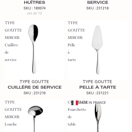
HUÎTRES
SERVICE
SKU :
189974
SKU :
231218
set de 12
TYPE
TYPE
GOUTTE
GOUTTE
MIROIR
MIROIR
Cuillère
Pelle
de
à
service
tarte
Ajouter au devis
Ajouter au devis
TYPE GOUTTE
TYPE GOUTTE
CUILLÈRE DE SERVICE
PELLE À TARTE
SKU :
231219
SKU :
231221
TYPE
COUTURE
MADE IN FRANCE
GOUTTE
Fourchette
MIROIR
de
Louche
table