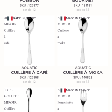
POISSON
GOURMET
SKU :
126377
SKU :
181181
set de 12
set de 12
AQUATIC
AQUATIC
MADE IN FRANCE
MADE IN FRANCE
MIROIR
MIROIR
Cuillère
Cuillère
à
à
café
moka
Ajouter au devis
Ajouter au devis
AQUATIC
AQUATIC
CUILLÈRE À CAFÉ
CUILLÈRE À MOKA
SKU :
126358
SKU :
140852
set de 12
set de 12
TYPE
AQUATIC
MADE IN FRANCE
GOUTTE
MIROIR
MIROIR
Fourchette
Cuillère
à