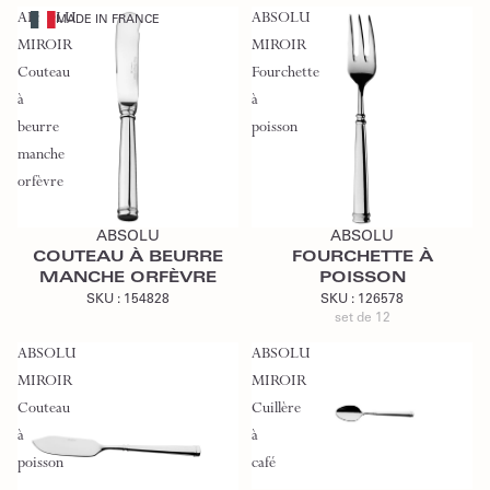
ABSOLU
ABSOLU
MADE IN FRANCE
MIROIR
MIROIR
Couteau
Fourchette
à
à
beurre
poisson
manche
orfèvre
Ajouter au devis
Ajouter au devis
ABSOLU
ABSOLU
COUTEAU À BEURRE
FOURCHETTE À
MANCHE ORFÈVRE
POISSON
SKU :
154828
SKU :
126578
set de 12
ABSOLU
ABSOLU
MIROIR
MIROIR
Couteau
Cuillère
à
à
Ajouter au devis
poisson
café