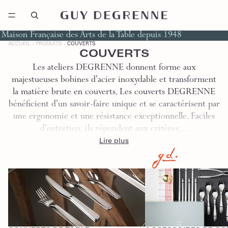
Maison Française des Arts de la Table depuis 1948
ACCUEIL
PRODUITS
COUVERTS
COUVERTS
Les ateliers DEGRENNE donnent forme aux
majestueuses bobines d’acier inoxydable et transforment
la matière brute en couverts. Les couverts DEGRENNE
bénéficient d’un savoir-faire unique et se caractérisent par
une ergonomie et une résistance exceptionnelle. Faciles
d’entretien, ils répondent aux critères…
Lire plus
Couverts de Table
Accessoires de Couverts