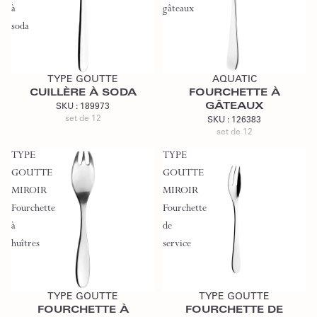
à
gâteaux
soda
Ajouter au devis
Ajouter au devis
TYPE GOUTTE
AQUATIC
CUILLÈRE À SODA
FOURCHETTE À
GÂTEAUX
SKU :
189973
set de 12
SKU :
126383
set de 12
TYPE
TYPE
GOUTTE
GOUTTE
MIROIR
MIROIR
Fourchette
Fourchette
à
de
huîtres
service
Ajouter au devis
Ajouter au devis
TYPE GOUTTE
TYPE GOUTTE
FOURCHETTE À
FOURCHETTE DE