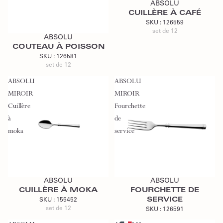
ABSOLU
CUILLÈRE À CAFÉ
Ajouter au devis
SKU :
126559
set de 12
ABSOLU
COUTEAU À POISSON
SKU :
126581
set de 12
ABSOLU
ABSOLU
MIROIR
MIROIR
Cuillère
Fourchette
à
de
moka
service
Ajouter au devis
Ajouter au devis
ABSOLU
ABSOLU
CUILLÈRE À MOKA
FOURCHETTE DE
SERVICE
SKU :
155452
set de 12
SKU :
126591