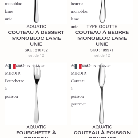
monobloc
beurre
lame
monobloc
Ajouter au devis
Ajouter au devis
unie
lame
AQUATIC
unie
TYPE GOUTTE
COUTEAU À DESSERT
COUTEAU À BEURRE
MONOBLOC LAME
MONOBLOC LAME
UNIE
UNIE
SKU :
210732
SKU :
189971
set de 12
set de 12
AQUATIC
AQUATIC
MADE IN FRANCE
MADE IN FRANCE
MIROIR
MIROIR
Fourchette
Couteau
à
à
poisson
poisson
gourmet
Ajouter au devis
Ajouter au devis
AQUATIC
AQUATIC
FOURCHETTE À
COUTEAU À POISSON