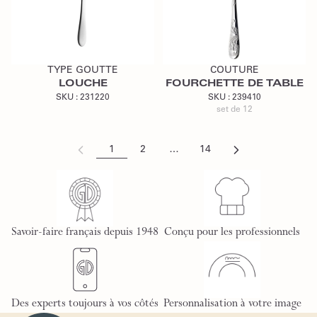
Ajouter au devis
Ajouter au devis
TYPE GOUTTE
COUTURE
LOUCHE
FOURCHETTE DE TABLE
SKU :
231220
SKU :
239410
set de 12
1
2
…
14
Savoir-faire français depuis 1948
Conçu pour les professionnels
Des experts toujours à vos côtés
Personnalisation à votre image