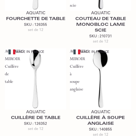
Ajouter au devis
Ajouter au devis
scie
AQUATIC
AQUATIC
FOURCHETTE DE TABLE
COUTEAU DE TABLE
MONOBLOC LAME
SKU :
126355
set de 12
SCIE
SKU :
210731
set de 12
AQUATIC
AQUATIC
MADE IN FRANCE
MADE IN FRANCE
MIROIR
MIROIR
Cuillère
Cuillère
de
à
table
soupe
anglaise
Ajouter au devis
Ajouter au devis
AQUATIC
AQUATIC
CUILLÈRE DE TABLE
CUILLÈRE À SOUPE
ANGLAISE
SKU :
126352
set de 12
SKU :
140855
set de 12