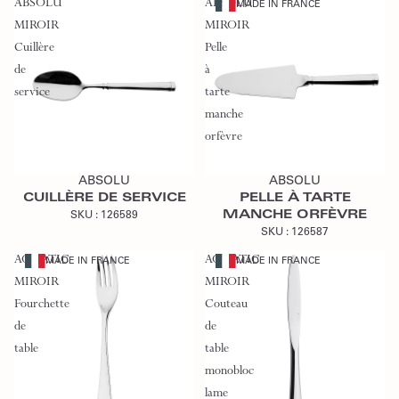
ABSOLU
ABSOLU
MADE IN FRANCE
MIROIR
MIROIR
Cuillère
Pelle
de
à
service
tarte
manche
orfèvre
Ajouter au devis
Ajouter au devis
ABSOLU
ABSOLU
CUILLÈRE DE SERVICE
PELLE À TARTE
MANCHE ORFÈVRE
SKU :
126589
SKU :
126587
AQUATIC
AQUATIC
MADE IN FRANCE
MADE IN FRANCE
MIROIR
MIROIR
Fourchette
Couteau
de
de
table
table
monobloc
lame