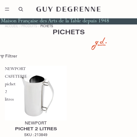
Maison Française des Arts de la Table depuis 1948
ACCUEIL
PRODUITS
PICHETS
PICHETS
Filtrer
NEWPORT
CAFETERIE
pichet
2
litres
Ajouter au devis
NEWPORT
PICHET 2 LITRES
SKU :
213849