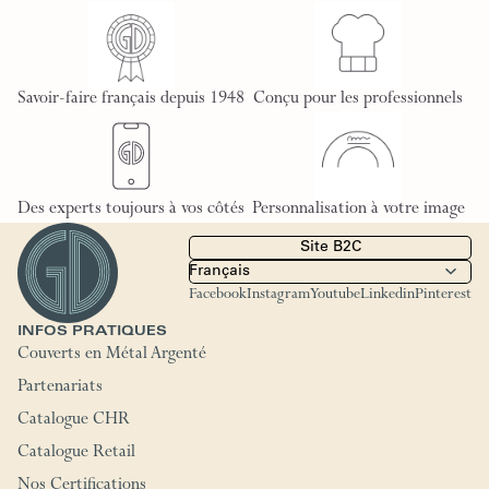
Savoir-faire français depuis 1948
Conçu pour les professionnels
Des experts toujours à vos côtés
Personnalisation à votre image
Site B2C
Facebook
Instagram
Youtube
Linkedin
Pinterest
INFOS PRATIQUES
Couverts en Métal Argenté
Partenariats
Catalogue CHR
Catalogue Retail
Nos Certifications