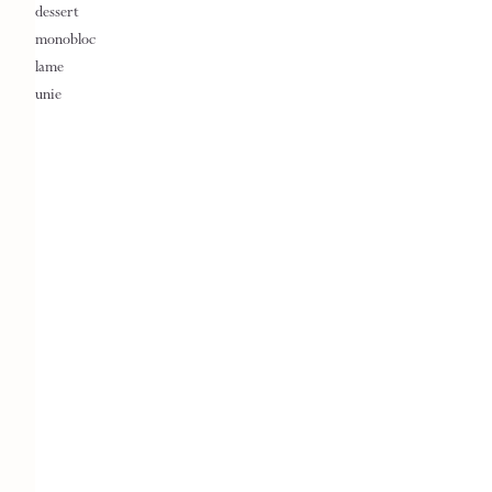
dessert
monobloc
lame
unie