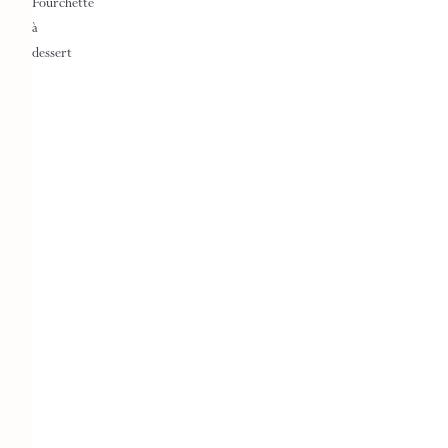
Fourchette
à
dessert