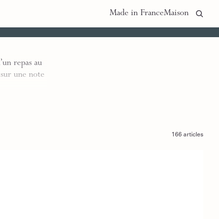
Made in France
Maison
d’un repas au
 sur une note
166 articles