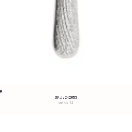
E
SKU :
242683
set de 12