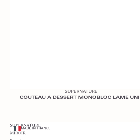
Ajouter au devis
SUPERNATURE
COUTEAU À DESSERT MONOBLOC LAME UNI
SUPERNATURE
MADE IN FRANCE
MIROIR