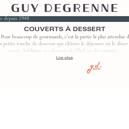
le depuis 1948
COUVERTS À DESSERT
 Pour beaucoup de gourmands, c’est la partie la plus attendue 
La petite touche de douceur qui clôture le déjeuner ou le dîner
sucrée. Sublimez vos desserts de Chef, en découvrant…
Lire plus