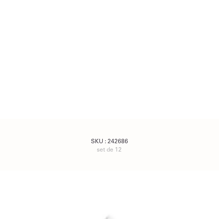
SKU :
242686
set de 12