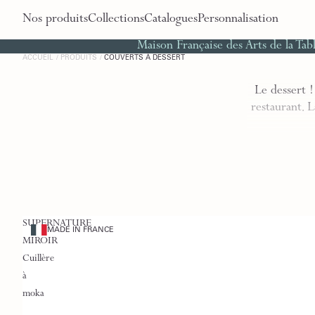
Nos produits
Collections
Catalogues
Personnalisation
Maison Française des Arts de la Tab
ACCUEIL
PRODUITS
COUVERTS À DESSERT
Le dessert !
restaurant. 
SUPERNATURE
MADE IN FRANCE
MIROIR
Cuillère
à
moka