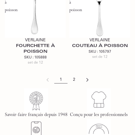
à
à
poisson
poisson
Ajouter au devis
Ajouter au devis
VERLAINE
VERLAINE
FOURCHETTE À
COUTEAU À POISSON
POISSON
SKU :
105797
set de 12
SKU :
105888
set de 12
1
2
Savoir-faire français depuis 1948
Conçu pour les professionnels