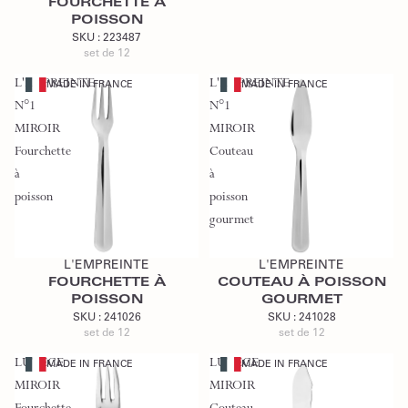
FOURCHETTE À
POISSON
SKU :
223487
set de 12
L'EMPREINTE
L'EMPREINTE
MADE IN FRANCE
MADE IN FRANCE
N°1
N°1
MIROIR
MIROIR
Fourchette
Couteau
à
à
poisson
poisson
gourmet
Ajouter au devis
Ajouter au devis
L'EMPREINTE
L'EMPREINTE
FOURCHETTE À
COUTEAU À POISSON
POISSON
GOURMET
SKU :
241026
SKU :
241028
set de 12
set de 12
LUTECE
LUTECE
MADE IN FRANCE
MADE IN FRANCE
MIROIR
MIROIR