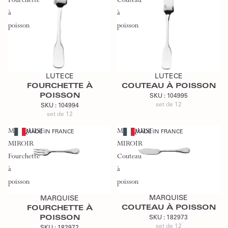
Fourchette
Couteau
à
à
poisson
poisson
Ajouter au devis
Ajouter au devis
LUTECE
LUTECE
FOURCHETTE À
COUTEAU À POISSON
POISSON
SKU :
104995
set de 12
SKU :
104994
set de 12
MARQUISE
MARQUISE
MADE IN FRANCE
MADE IN FRANCE
MIROIR
MIROIR
Fourchette
Couteau
à
à
Ajouter au devis
Ajouter au devis
poisson
poisson
MARQUISE
MARQUISE
COUTEAU À POISSON
FOURCHETTE À
POISSON
SKU :
182973
set de 12
SKU :
182972