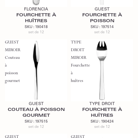
FLORENCIA
GUEST
FOURCHETTE À
FOURCHETTE À
HUÎTRES
POISSON
SKU :
190418
SKU :
197514
set de 12
set de 12
GUEST
TYPE
MIROIR
DROIT
Couteau
MIROIR
à
Fourchette
poisson
à
gourmet
huîtres
Ajouter au devis
Ajouter au devis
GUEST
TYPE DROIT
COUTEAU À POISSON
FOURCHETTE À
GOURMET
HUÎTRES
SKU :
197515
SKU :
190424
set de 12
set de 12
GUEST
GUEST