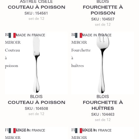
ASTREE CISELE
BLOIS
COUTEAU À POISSON
FOURCHETTE À
POISSON
SKU :
154561
set de 12
SKU :
104507
set de 12
BLOIS
BLOIS
MADE IN FRANCE
MADE IN FRANCE
MIROIR
MIROIR
Couteau
Fourchette
à
à
poisson
huîtres
Ajouter au devis
Ajouter au devis
BLOIS
BLOIS
COUTEAU À POISSON
FOURCHETTE À
HUÎTRES
SKU :
104508
set de 12
SKU :
104463
set de 12
FLORENCIA
FLORENCIA
MADE IN FRANCE
MADE IN FRANCE
MIROIR
MIROIR