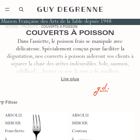
Maison Française des Arts de la Table depuis 1948
ACCUEIL
PRODUITS
COUVERTS À POISSON
COUVERTS À POISSON
Dans l’assiette, le poisson frais se manipule avec
délicatesse. Spécialement conçus pour faciliter la
dégustation, nos couverts à poisson aideront vos clients à
séparer la chair des arêtes indésirables. Sole, saumon,
cabillaud… Servez ce que la mer a de meilleur…
Lire plus
Filtrer
ABSOLU
ABSOLU
MIROIR
MIROIR
Fourchette
Couteau
à
à