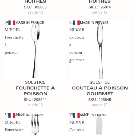
HUÎTRES
HUÎTRES
SKU :
105803
SKU :
196014
set de 12
set de 12
SOLSTICE
SOLSTICE
MADE IN FRANCE
MADE IN FRANCE
MIROIR
MIROIR
Fourchette
Couteau
à
à
poisson
poisson
gourmet
Ajouter au devis
Ajouter au devis
SOLSTICE
SOLSTICE
FOURCHETTE À
COUTEAU À POISSON
POISSON
GOURMET
SKU :
205544
SKU :
205545
set de 12
set de 12
VERLAINE
VERLAINE
MADE IN FRANCE
MADE IN FRANCE
MIROIR
MIROIR
Fourchette
Couteau