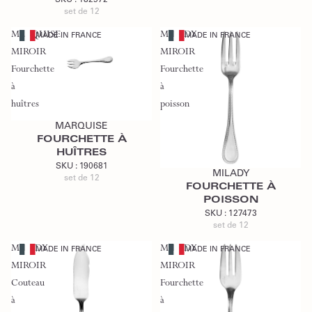
set de 12
MARQUISE
MILADY
MADE IN FRANCE
MADE IN FRANCE
MIROIR
MIROIR
Fourchette
Fourchette
à
à
Ajouter au devis
huîtres
poisson
MARQUISE
FOURCHETTE À
Ajouter au devis
HUÎTRES
SKU :
190681
MILADY
set de 12
FOURCHETTE À
POISSON
SKU :
127473
set de 12
MILADY
MILADY
MADE IN FRANCE
MADE IN FRANCE
MIROIR
MIROIR
Couteau
Fourchette
à
à