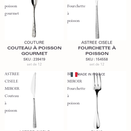
poisson
Fourchette
gourmet
à
poisson
Ajouter au devis
Ajouter au devis
COUTURE
ASTREE CISELE
COUTEAU À POISSON
FOURCHETTE À
GOURMET
POISSON
SKU :
239419
SKU :
154558
set de 12
set de 12
ASTREE
BLOIS
MADE IN FRANCE
CISELE
MIROIR
MIROIR
Fourchette
Couteau
à
à
poisson
poisson
Ajouter au devis
Ajouter au devis