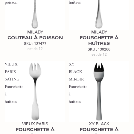
poisson
huîtres
Ajouter au devis
Ajouter au devis
MILADY
MILADY
COUTEAU À POISSON
FOURCHETTE À
HUÎTRES
SKU :
127477
set de 12
SKU :
130266
set de 12
VIEUX
XY
PARIS
BLACK
SATINE
MIROIR
Fourchette
Fourchette
à
à
huîtres
huîtres
Ajouter au devis
Ajouter au devis
VIEUX PARIS
XY BLACK
FOURCHETTE À
FOURCHETTE À