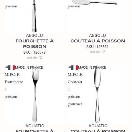
poisson
poisson
Ajouter au devis
Ajouter au devis
ABSOLU
ABSOLU
FOURCHETTE À
COUTEAU À POISSON
POISSON
SKU :
126581
set de 12
SKU :
126578
set de 12
AQUATIC
AQUATIC
MADE IN FRANCE
MADE IN FRANCE
MIROIR
MIROIR
Fourchette
Couteau
à
à
poisson
poisson
gourmet
Ajouter au devis
Ajouter au devis
AQUATIC
AQUATIC
FOURCHETTE À
COUTEAU À POISSON