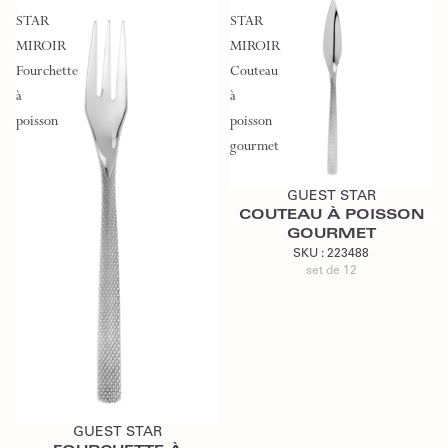
STAR
STAR
MIROIR
MIROIR
Fourchette
Couteau
à
à
poisson
poisson
gourmet
Ajouter au devis
GUEST STAR
COUTEAU À POISSON
GOURMET
SKU :
223488
set de 12
Ajouter au devis
GUEST STAR