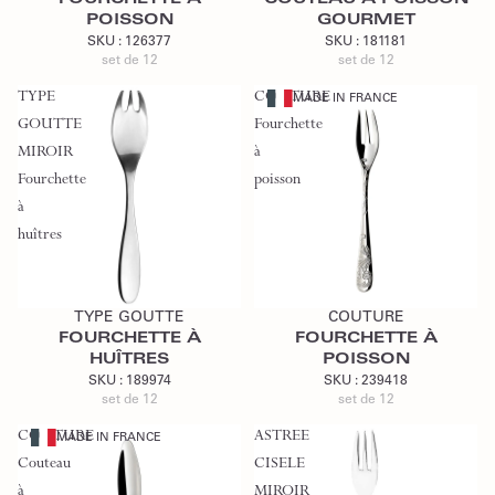
POISSON
GOURMET
SKU :
126377
SKU :
181181
set de 12
set de 12
TYPE
COUTURE
MADE IN FRANCE
GOUTTE
Fourchette
MIROIR
à
Fourchette
poisson
à
huîtres
Ajouter au devis
Ajouter au devis
TYPE GOUTTE
COUTURE
FOURCHETTE À
FOURCHETTE À
HUÎTRES
POISSON
SKU :
189974
SKU :
239418
set de 12
set de 12
COUTURE
ASTREE
MADE IN FRANCE
Couteau
CISELE
à
MIROIR