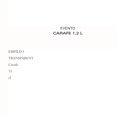
Ajouter au devis
EVENTO
CARAFE 1,2 L
EMPILEO
TRANSPARENT
Carafe
75
cl