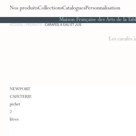
Nos produits
Collections
Catalogues
Personnalisation
Maison Française des Arts de la Tab
ACCUEIL
PRODUITS
CARAFES À EAU ET JUS
Les carafes à
NEWPORT
CAFETERIE
pichet
2
litres