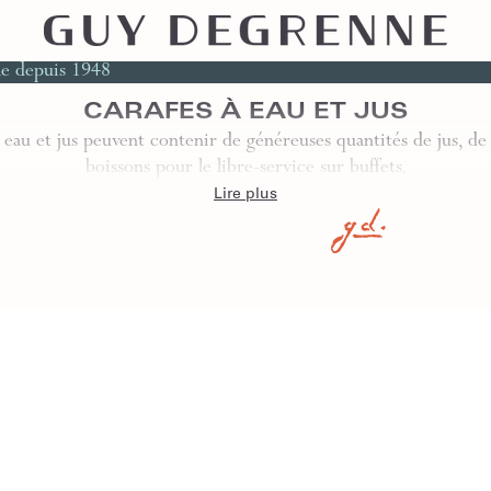
le depuis 1948
CARAFES À EAU ET JUS
 eau et jus peuvent contenir de généreuses quantités de jus, de 
boissons pour le libre-service sur buffets.
Lire plus