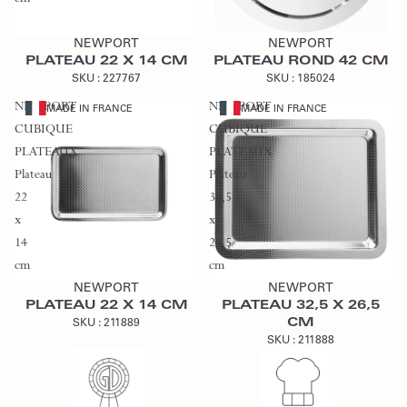
cm
Ajouter au devis
Ajouter au devis
NEWPORT
NEWPORT
PLATEAU 22 X 14 CM
PLATEAU ROND 42 CM
SKU :
227767
SKU :
185024
NEWPORT
NEWPORT
MADE IN FRANCE
MADE IN FRANCE
CUBIQUE
CUBIQUE
PLATEAUX
PLATEAUX
Plateau
Plateau
22
32,5
x
x
14
26,5
Ajouter au devis
Ajouter au devis
cm
cm
NEWPORT
NEWPORT
PLATEAU 22 X 14 CM
PLATEAU 32,5 X 26,5
CM
SKU :
211889
SKU :
211888