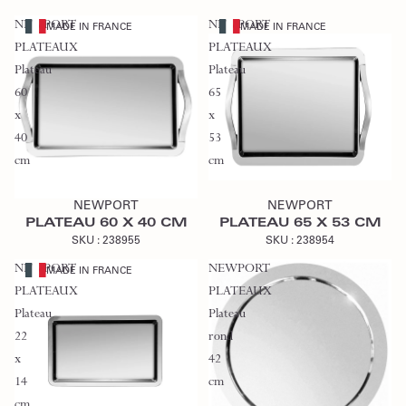
NEWPORT
NEWPORT
MADE IN FRANCE
MADE IN FRANCE
PLATEAUX
PLATEAUX
Plateau
Plateau
60
65
x
x
40
53
cm
cm
Ajouter au devis
Ajouter au devis
NEWPORT
NEWPORT
PLATEAU 60 X 40 CM
PLATEAU 65 X 53 CM
SKU :
238955
SKU :
238954
NEWPORT
NEWPORT
MADE IN FRANCE
PLATEAUX
PLATEAUX
Plateau
Plateau
22
rond
x
42
14
cm