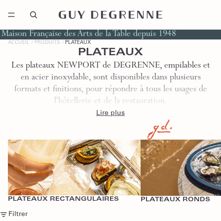
Maison Française des Arts de la Table depuis 1948
ACCUEIL
PRODUITS
PLATEAUX
PLATEAUX
Les plateaux NEWPORT de DEGRENNE, empilables et
en acier inoxydable, sont disponibles dans plusieurs
formats et finitions, pour répondre à tous les usages de
l'hôtellerie et de la restauration.
Lire plus
Plateaux Rectangulaires
Plateaux Ronds
PLATEAUX RECTANGULAIRES
PLATEAUX RONDS
Filtrer