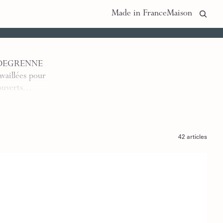
Made in France
Maison
ts. DEGRENNE
availlées pour
couverts…
42 articles