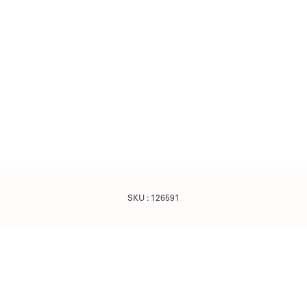
SKU :
126591