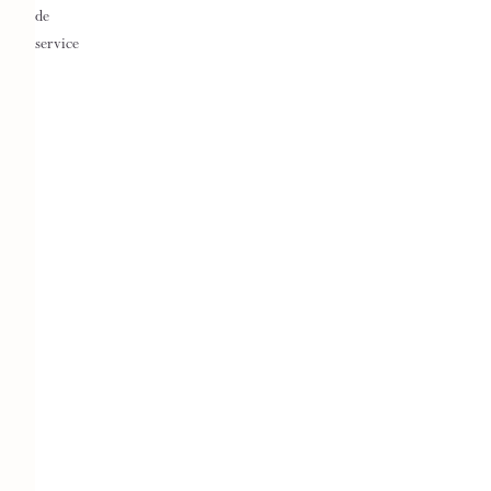
de
service