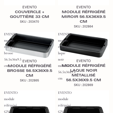
EVENTO
EVENTO
COUVERCLE +
MODULE RÉFRIGÉRÉ
GOUTTIÈRE 33 CM
MIROIR 56.5X36X9.5
CM
SKU :
203470
SKU :
202864
EVENTO
EVENTO
module
module
réfrigéré
réfrigéré
Ajouter au devis
Ajouter au devis
brosse
laque
56.5x36x9.5
noir
EVENTO
EVENTO
cm
métallisé
MODULE RÉFRIGÉRÉ
MODULE RÉFRIGÉRÉ
LAQUE NOIR
BROSSE 56.5X36X9.5
56.5x36x9.5
MÉTALLISÉ
CM
cm
56.5X36X9.5 CM
SKU :
202865
SKU :
202869
EVENTO
EVENTO
module
module
réfrigéré
réfrigéré
GN
GN