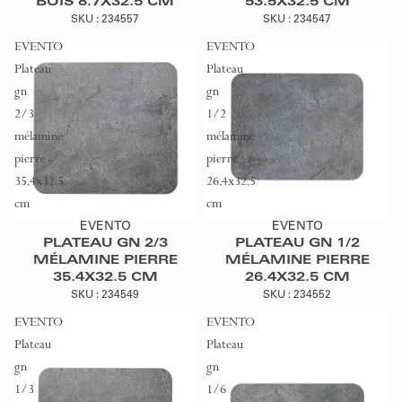
BOIS 8.7X32.5 CM
53.5X32.5 CM
SKU :
234557
SKU :
234547
EVENTO
EVENTO
Plateau
Plateau
gn
gn
2/3
1/2
mélamine
mélamine
pierre
pierre
35.4x32.5
26.4x32.5
Ajouter au devis
Ajouter au devis
cm
cm
EVENTO
EVENTO
PLATEAU GN 2/3
PLATEAU GN 1/2
MÉLAMINE PIERRE
MÉLAMINE PIERRE
35.4X32.5 CM
26.4X32.5 CM
SKU :
234549
SKU :
234552
EVENTO
EVENTO
Plateau
Plateau
gn
gn
1/3
1/6