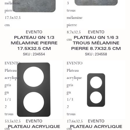
mélamine
3
pierre
trous
17.5x32.5
mélamine
Ajouter au devis
Ajouter au devis
cm
pierre
EVENTO
8.7x32.5
EVENTO
PLATEAU GN 1/3
PLATEAU GN 1/6 3
cm
MÉLAMINE PIERRE
TROUS MÉLAMINE
17.5X32.5 CM
PIERRE 8.7X32.5 CM
SKU :
234554
SKU :
234558
EVENTO
EVENTO
Plateau
Plateau
acrylique
acrylique
gris
gris
gn
gn
1/1
1/3
2
2
Ajouter au devis
Ajouter au devis
trous
trous
53.5x32.5
EVENTO
17.6x32.5
EVENTO
PLATEAU ACRYLIQUE
PLATEAU ACRYLIQUE
cm
cm