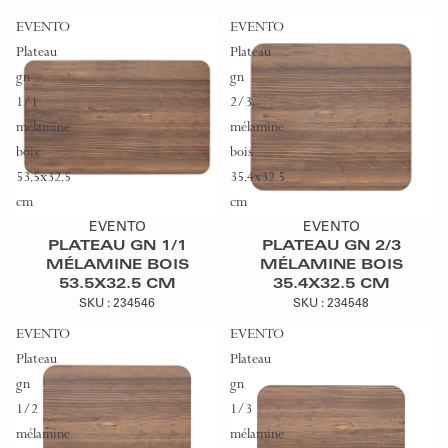
EVENTO
EVENTO
Plateau
Plateau
gn
gn
1/1
2/3
mélamine
mélamine
bois
bois
53.5x32.5
35.4x32.5
Ajouter au devis
Ajouter au devis
cm
cm
EVENTO
EVENTO
PLATEAU GN 1/1
PLATEAU GN 2/3
MÉLAMINE BOIS
MÉLAMINE BOIS
53.5X32.5 CM
35.4X32.5 CM
SKU :
234546
SKU :
234548
EVENTO
EVENTO
Plateau
Plateau
gn
gn
1/2
1/3
mélamine
mélamine