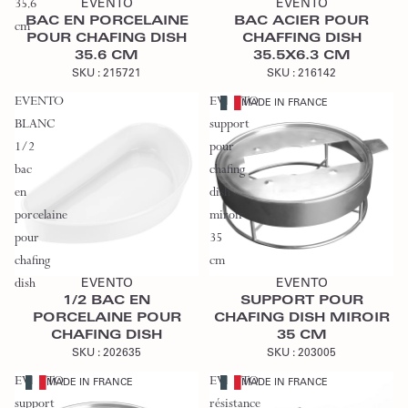
35.6
EVENTO
EVENTO
BAC EN PORCELAINE
BAC ACIER POUR
cm
POUR CHAFING DISH
CHAFFING DISH
35.6 CM
35.5X6.3 CM
SKU :
215721
SKU :
216142
EVENTO
EVENTO
MADE IN FRANCE
BLANC
support
1/2
pour
bac
chafing
en
dish
porcelaine
miroir
pour
35
Ajouter au devis
Ajouter au devis
chafing
cm
dish
EVENTO
EVENTO
1/2 BAC EN
SUPPORT POUR
PORCELAINE POUR
CHAFING DISH MIROIR
CHAFING DISH
35 CM
SKU :
202635
SKU :
203005
EVENTO
EVENTO
MADE IN FRANCE
MADE IN FRANCE
support
résistance