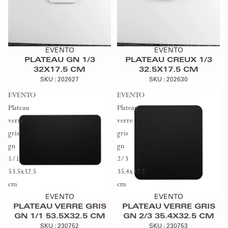
Ajouter au devis
Ajouter au devis
EVENTO
EVENTO
PLATEAU GN 1/3
PLATEAU CREUX 1/3
32X17.5 CM
32.5X17.5 CM
SKU :
202627
SKU :
202630
EVENTO
EVENTO
Plateau
Plateau
verre
verre
gris
gris
gn
gn
1/1
2/3
53.5x32.5
35.4x32.5
Ajouter au devis
Ajouter au devis
cm
cm
EVENTO
EVENTO
PLATEAU VERRE GRIS
PLATEAU VERRE GRIS
GN 1/1 53.5X32.5 CM
GN 2/3 35.4X32.5 CM
SKU :
230752
SKU :
230753