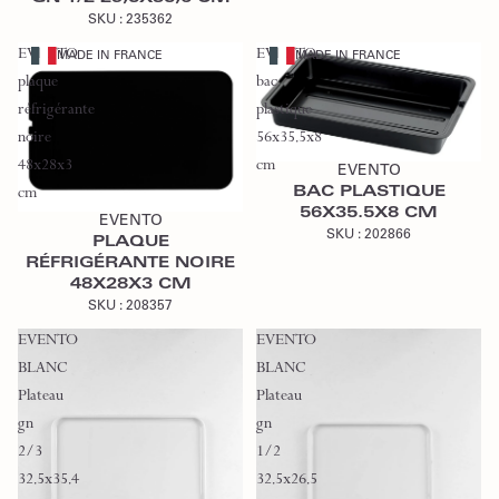
SKU :
235362
EVENTO
EVENTO
MADE IN FRANCE
MADE IN FRANCE
plaque
bac
réfrigérante
plastique
Ajouter au devis
noire
56x35.5x8
48x28x3
cm
EVENTO
Ajouter au devis
BAC PLASTIQUE
cm
56X35.5X8 CM
EVENTO
SKU :
202866
PLAQUE
RÉFRIGÉRANTE NOIRE
48X28X3 CM
SKU :
208357
EVENTO
EVENTO
BLANC
BLANC
Plateau
Plateau
gn
gn
2/3
1/2
32.5x35.4
32.5x26.5