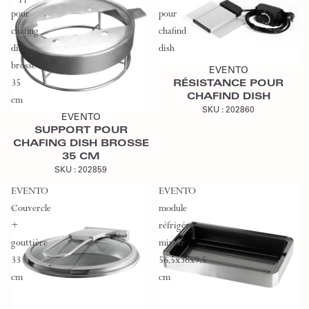
pour
pour
chafing
chafind
Ajouter au devis
dish
dish
brosse
EVENTO
35
RÉSISTANCE POUR
Ajouter au devis
CHAFIND DISH
cm
SKU :
202860
EVENTO
SUPPORT POUR
CHAFING DISH BROSSE
35 CM
SKU :
202859
EVENTO
EVENTO
Couvercle
module
+
réfrigéré
gouttière
miroir
33
56.5x36x9.5
cm
cm
Ajouter au devis
Ajouter au devis