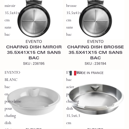
miroir
brosse
35.5x41x15
35.5x41x15
cm
cm
sans
sans
Ajouter au devis
Ajouter au devis
bac
bac
EVENTO
EVENTO
CHAFING DISH MIROIR
CHAFING DISH BROSSE
35.5X41X15 CM SANS
35.5X41X15 CM SANS
BAC
BAC
SKU :
236195
SKU :
236194
EVENTO
EVENTO
MADE IN FRANCE
BLANC
bac
bac
acier
en
pour
porcelaine
chaffing
pour
dish
chafing
35.5x6.3
Ajouter au devis
Ajouter au devis
dish
cm