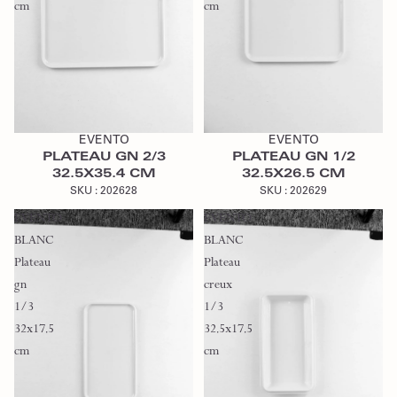
cm
cm
Ajouter au devis
Ajouter au devis
EVENTO
EVENTO
PLATEAU GN 2/3
PLATEAU GN 1/2
32.5X35.4 CM
32.5X26.5 CM
SKU :
202628
SKU :
202629
EVENTO
EVENTO
BLANC
BLANC
Plateau
Plateau
gn
creux
1/3
1/3
32x17.5
32.5x17.5
cm
cm