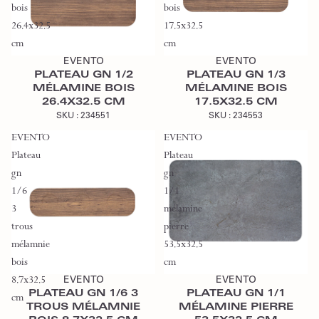
bois
bois
26.4x32.5
17.5x32.5
Ajouter au devis
Ajouter au devis
cm
cm
EVENTO
EVENTO
PLATEAU GN 1/2
PLATEAU GN 1/3
MÉLAMINE BOIS
MÉLAMINE BOIS
26.4X32.5 CM
17.5X32.5 CM
SKU :
234551
SKU :
234553
EVENTO
EVENTO
Plateau
Plateau
gn
gn
1/6
1/1
3
mélamine
trous
pierre
mélamnie
53.5x32.5
Ajouter au devis
Ajouter au devis
bois
cm
8.7x32.5
EVENTO
EVENTO
PLATEAU GN 1/6 3
PLATEAU GN 1/1
cm
TROUS MÉLAMNIE
MÉLAMINE PIERRE