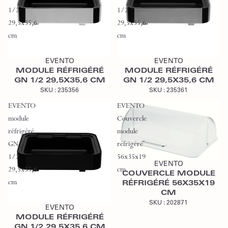
1/2
1/2
29,5x35,6
29,5x35,6
cm
cm
Ajouter au devis
Ajouter au devis
EVENTO
EVENTO
MODULE RÉFRIGÉRÉ
MODULE RÉFRIGÉRÉ
GN 1/2 29,5X35,6 CM
GN 1/2 29,5X35,6 CM
SKU :
235356
SKU :
235361
EVENTO
EVENTO
module
Couvercle
réfrigéré
module
GN
réfrigéré
Ajouter au devis
1/2
56x35x19
EVENTO
29,5x35,6
cm
COUVERCLE MODULE
cm
RÉFRIGÉRÉ 56X35X19
Ajouter au devis
CM
SKU :
202871
EVENTO
MODULE RÉFRIGÉRÉ
GN 1/2 29,5X35,6 CM