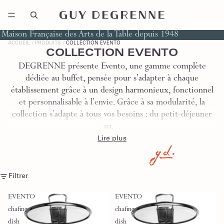
Maison Française des Arts de la Table depuis 1948
ACCUEIL
PRODUITS
COLLECTION EVENTO
COLLECTION EVENTO
DEGRENNE présente Evento, une gamme complète
dédiée au buffet, pensée pour s’adapter à chaque
établissement grâce à un design harmonieux, fonctionnel
et personnalisable à l’envie. Grâce à sa modularité, la
collection s’adapte à tous vos besoins : du petit-déjeuner
au…
Lire plus
Filtrer
EVENTO
EVENTO
chafing
chafing
dish
dish