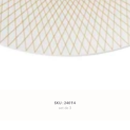
SKU :
246114
set de 3