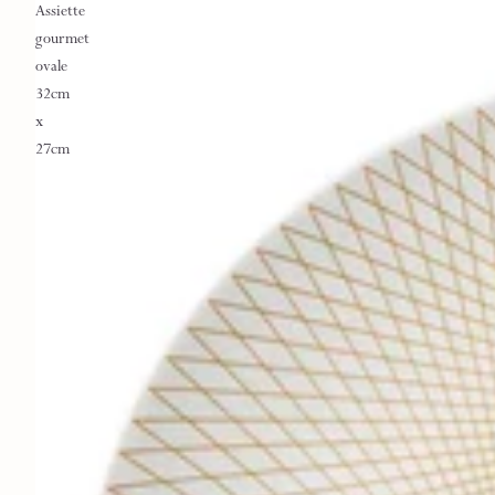
Assiette
gourmet
ovale
32cm
x
27cm