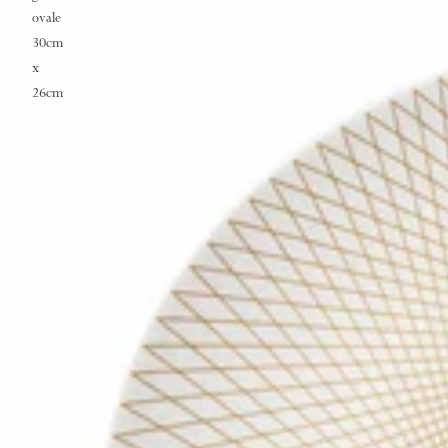
ovale
30cm
x
26cm