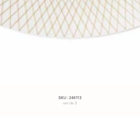
SKU :
246113
set de 3