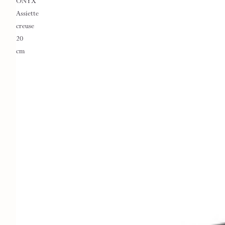
ONYX
Assiette
creuse
20
cm