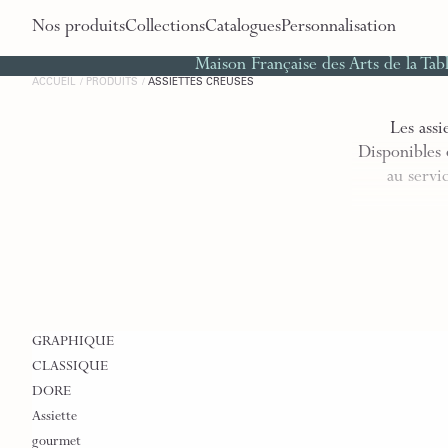
Nos produits
Collections
Catalogues
Personnalisation
Maison Française des Arts de la Tab
ACCUEIL
PRODUITS
ASSIETTES CREUSES
Les assi
Disponibles 
au servic
GRAPHIQUE
CLASSIQUE
DORE
Assiette
gourmet