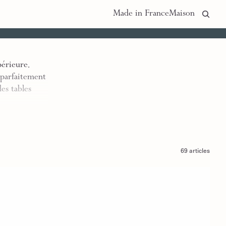
Made in France
Maison
périeure.
 parfaitement
des tables
69 articles