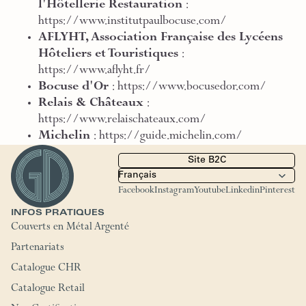
l'Hôtellerie Restauration
:
https://www.institutpaulbocuse.com/
AFLYHT, Association Française des Lycéens
Hôteliers et Touristiques
:
https://www.aflyht.fr/
Bocuse d'Or
:
https://www.bocusedor.com/
Relais & Châteaux
:
https://www.relaischateaux.com/
Michelin
:
https://guide.michelin.com/
Site B2C
Facebook
Instagram
Youtube
Linkedin
Pinterest
INFOS PRATIQUES
Couverts en Métal Argenté
Partenariats
Catalogue CHR
Catalogue Retail