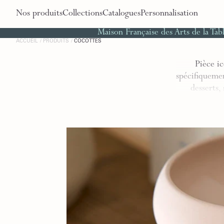
Nos produits
Collections
Catalogues
Personnalisation
Maison Française des Arts de la Tab
ACCUEIL
PRODUITS
COCOTTES
Pièce i
spécifiquemen
desserts,
Bols Cocottes