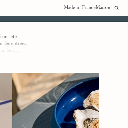
Made in France
Maison
 ont été
r les entrées,
ine, leur…
Assiettes Cocottes