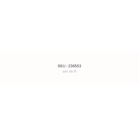
SKU :
236553
set de 6