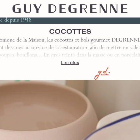
le depuis 1948
COCOTTES
conique de la Maison, les cocottes et bols gourmet DEGRENNE
t dessinés au service de la restauration, afin de mettre en valeu
 soupes, bouillons… En grès teinté dans la masse ou en porcela
Lire plus