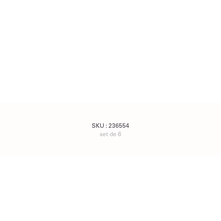
SKU :
236554
set de 6