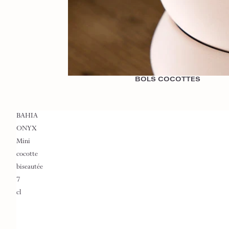
BOLS COCOTTES
BAHIA
ONYX
Mini
cocotte
biseautée
7
cl