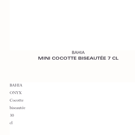
Ajouter au devis
BAHIA
MINI COCOTTE BISEAUTÉE 7 CL
BAHIA
ONYX
Cocotte
biseautée
30
cl