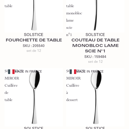
table
table
monobloc
lame
Ajouter au devis
Ajouter au devis
scie
SOLSTICE
n°1
SOLSTICE
FOURCHETTE DE TABLE
COUTEAU DE TABLE
MONOBLOC LAME
SKU :
205540
set de 12
SCIE N°1
SKU :
159484
set de 12
SOLSTICE
SOLSTICE
MADE IN FRANCE
MADE IN FRANCE
MIROIR
MIROIR
Cuillère
Cuillère
de
à
table
dessert
Ajouter au devis
Ajouter au devis
SOLSTICE
SOLSTICE