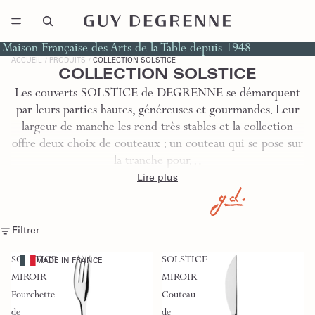
Maison Française des Arts de la Table depuis 1948
ACCUEIL
PRODUITS
COLLECTION SOLSTICE
COLLECTION SOLSTICE
Les couverts SOLSTICE de DEGRENNE se démarquent
par leurs parties hautes, généreuses et gourmandes. Leur
largeur de manche les rend très stables et la collection
offre deux choix de couteaux : un couteau qui se pose sur
la tranche pour…
Lire plus
Filtrer
SOLSTICE
SOLSTICE
MADE IN FRANCE
MIROIR
MIROIR
Fourchette
Couteau
de
de