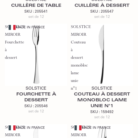
CUILLÈRE DE TABLE
CUILLÈRE À DESSERT
SKU :
205541
SKU :
205547
set de 12
set de 12
SOLSTICE
SOLSTICE
MADE IN FRANCE
MIROIR
MIROIR
Fourchette
Couteau
à
à
dessert
dessert
monobloc
lame
Ajouter au devis
Ajouter au devis
unie
SOLSTICE
n°1
SOLSTICE
FOURCHETTE À
COUTEAU À DESSERT
DESSERT
MONOBLOC LAME
UNIE N°1
SKU :
205546
set de 12
SKU :
159492
set de 12
SOLSTICE
SOLSTICE
MADE IN FRANCE
MADE IN FRANCE
MIROIR
MIROIR