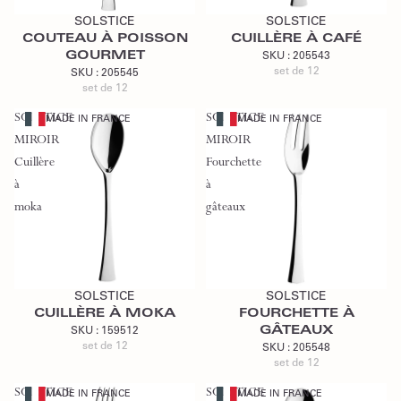
SOLSTICE
SOLSTICE
COUTEAU À POISSON
CUILLÈRE À CAFÉ
GOURMET
SKU :
205543
set de 12
SKU :
205545
set de 12
SOLSTICE
SOLSTICE
MADE IN FRANCE
MADE IN FRANCE
MIROIR
MIROIR
Cuillère
Fourchette
à
à
moka
gâteaux
Ajouter au devis
Ajouter au devis
SOLSTICE
SOLSTICE
CUILLÈRE À MOKA
FOURCHETTE À
GÂTEAUX
SKU :
159512
set de 12
SKU :
205548
set de 12
SOLSTICE
SOLSTICE
MADE IN FRANCE
MADE IN FRANCE