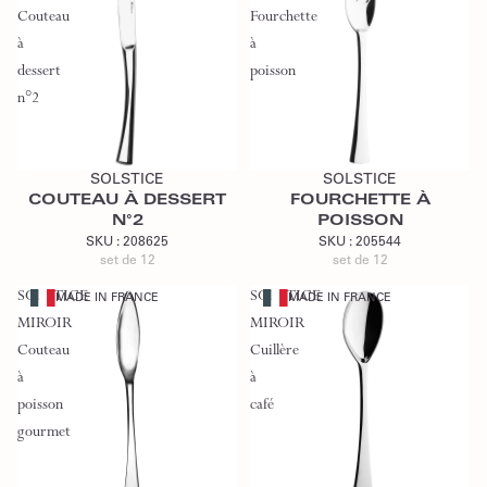
Couteau
Fourchette
à
à
dessert
poisson
n°2
Ajouter au devis
Ajouter au devis
SOLSTICE
SOLSTICE
COUTEAU À DESSERT
FOURCHETTE À
N°2
POISSON
SKU :
208625
SKU :
205544
set de 12
set de 12
SOLSTICE
SOLSTICE
MADE IN FRANCE
MADE IN FRANCE
MIROIR
MIROIR
Couteau
Cuillère
à
à
poisson
café
gourmet
Ajouter au devis
Ajouter au devis