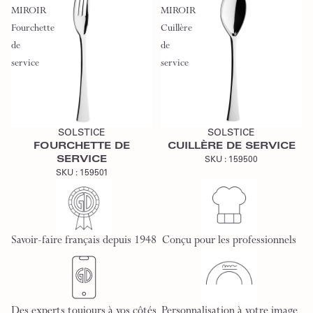
MIROIR
MIROIR
Fourchette
Cuillère
de
de
service
service
Ajouter au devis
Ajouter au devis
SOLSTICE
SOLSTICE
FOURCHETTE DE
CUILLÈRE DE SERVICE
SERVICE
SKU :
159500
SKU :
159501
Savoir-faire français depuis 1948
Conçu pour les professionnels
Des experts toujours à vos côtés
Personnalisation à votre image