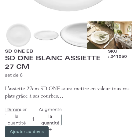
SD ONE EB
SKU
:
241050
SD ONE BLANC ASSIETTE
27 CM
set de 6
L'assiette 27cm SD ONE saura mettre en valeur tous vos
plats grâce à ses courbes…
Diminuer
Augmenter
Lire plus
la
la
quantité
quantité
Ajouter au devis