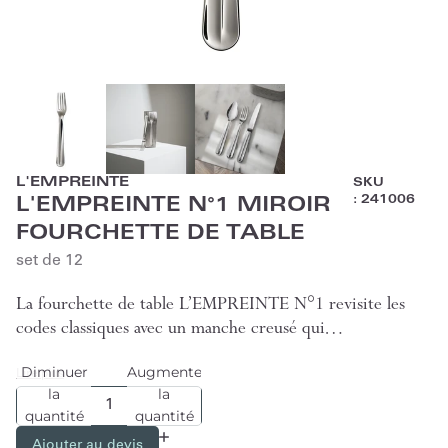
L'EMPREINTE
SKU
:
241006
L'EMPREINTE N°1 MIROIR
FOURCHETTE DE TABLE
set de 12
La fourchette de table L’EMPREINTE N°1 revisite les
codes classiques avec un manche creusé qui…
Diminuer
Augmenter
Lire plus
la
la
quantité
quantité
Ajouter au devis