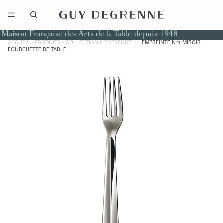
Maison Française des Arts de la Table depuis 1948
ACCUEIL
PRODUITS
COLLECTION L'EMPREINTE
L'EMPREINTE N°1 MIROIR
FOURCHETTE DE TABLE