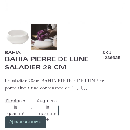
BAHIA
SKU
:
239325
BAHIA PIERRE DE LUNE
SALADIER 28 CM
Le saladier 28cm BAHIA PIERRE DE LUNE en
porcelaine a une contenance de 4L. Il…
Diminuer
Augmenter
Lire plus
la
la
quantité
quantité
Ajouter au devis