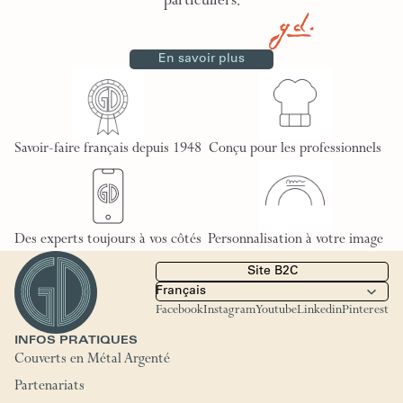
particuliers.
En savoir plus
Savoir-faire français depuis 1948
Conçu pour les professionnels
Des experts toujours à vos côtés
Personnalisation à votre image
Site B2C
Facebook
Instagram
Youtube
Linkedin
Pinterest
INFOS PRATIQUES
Couverts en Métal Argenté
Partenariats